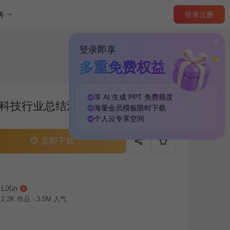
登录
注册
务
登录即享
多重免费权益
享 AI 生成 PPT
免费
额度
科技行业总结汇报PPT主题
海量
会员模板
限时下载
个人云
专享
空间
立即下载
LiXin
2.2K
作品
3.5M
人气