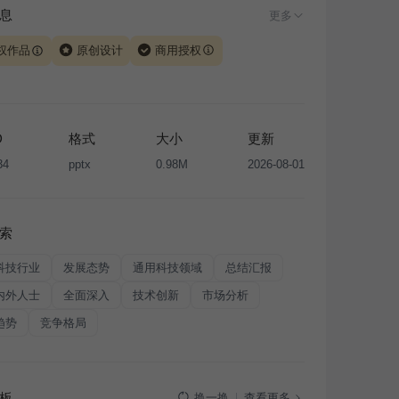
息
更多
权作品
原创设计
商用授权
由 iSlide 团队原创设计或已获得相关权利人授权，PPT 格
、模板（含预览图）受著作权法保护，著作权及相关权利归
所有。下载使用需遵循
版权声明
条款，禁止任何形式的转
D
格式
大小
更新
售或出租，未经投权许可任何人不得擅自转载和分发，否则
34
pptx
0.98M
2026-08-01
我国著作权法的相关规定承担相应法律责任。
索
科技行业
发展态势
通用科技领域
总结汇报
内外人士
全面深入
技术创新
市场分析
趋势
竞争格局
板
查看更多
换一换