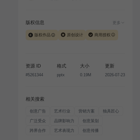
版权信息
更多
版权作品
原创设计
商用授权
当前模板由 iSlide 团队原创设计或已获得相关权利人授
权，PPT 格式案例、模板（含预览图）受著作权法保
护，著作权及相关权利归本平台所有。下载使用需遵循
资源 ID
格式
大小
更新
版权声明
条款，禁止任何形式的转让、出售或出租，未
#
5261344
pptx
0.19M
2026-07-23
经投权许可任何人不得擅自转载和分发，否则将接照我
国著作权法的相关规定承担相应法律责任。
相关搜索
创意广告
艺术行业
营销方案
独具匠心
广泛受众
品牌影响力
创意策划
跨界合作
艺术表现力
创意传播