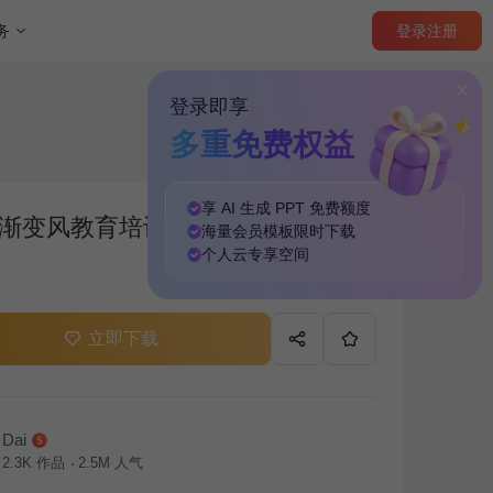
登录
注册
务
登录即享
多重免费权益
享 AI 生成 PPT
免费
额度
渐变风教育培训行业活动策划PPT
海量
会员模板
限时下载
个人云
专享
空间
立即下载
Dai
2.3K
作品
2.5M
人气