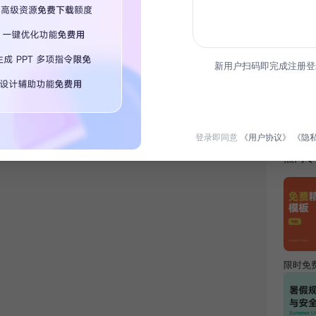
新用户扫码即完成注册登
简介
教育培
设计需
登录即同意
《用户协议》
《隐
热门专
限时免