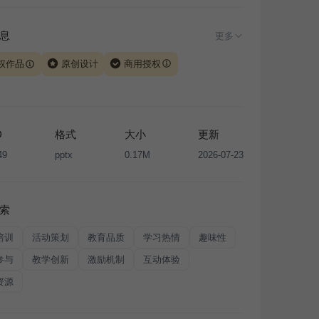
息
更多
权作品
原创设计
商用授权
由 iSlide 团队原创设计或已获得相关权利人授权，PPT 格
、模板（含预览图）受著作权法保护，著作权及相关权利归
所有。下载使用需遵循
版权声明
条款，禁止任何形式的转
D
格式
大小
更新
售或出租，未经投权许可任何人不得擅自转载和分发，否则
49
pptx
0.17M
2026-07-23
我国著作权法的相关规定承担相应法律责任。
索
培训
活动策划
教育品质
学习热情
趣味性
参与
教学创新
激励机制
互动体验
资源