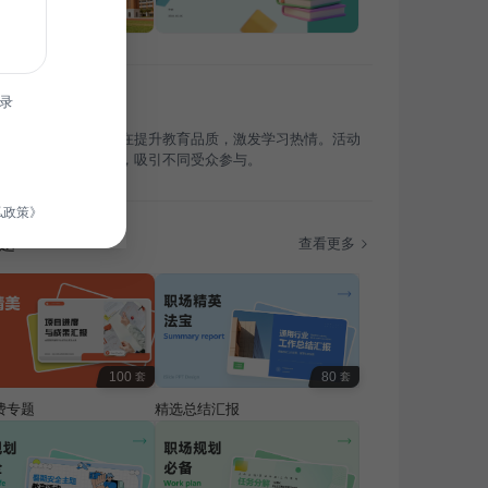
录
训行业活动策划，旨在提升教育品质，激发学习热情。活动
兼顾教育性与趣味性，吸引不同受众参与。
私政策》
题
查看更多
100
80
套
套
费专题
精选总结汇报