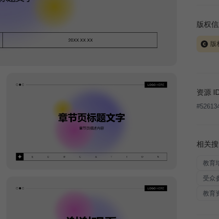
版权信
版
当前模板
式案例
本平台
资源 I
让、出
#
52613
将接照
相关搜
教育
受众
教育