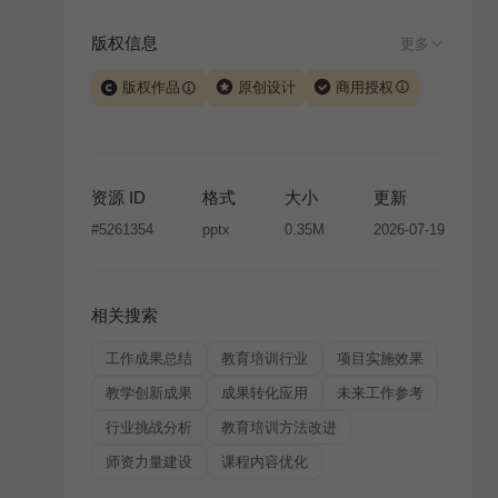
版权信息
更多
版权作品
原创设计
商用授权
当前模板由 iSlide 团队原创设计或已获得相关权利人授
权，PPT 格式案例、模板（含预览图）受著作权法保
护，著作权及相关权利归本平台所有。下载使用需遵循
资源 ID
格式
大小
更新
版权声明
条款，禁止任何形式的转让、出售或出租，未
#
5261354
pptx
0.35M
2026-07-19
经投权许可任何人不得擅自转载和分发，否则将接照我
国著作权法的相关规定承担相应法律责任。
相关搜索
工作成果总结
教育培训行业
项目实施效果
教学创新成果
成果转化应用
未来工作参考
行业挑战分析
教育培训方法改进
师资力量建设
课程内容优化