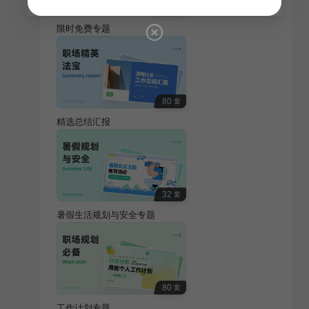
100
套
限时免费专题
80
套
精选总结汇报
32
套
暑假生活规划与安全专题
80
套
工作计划专题