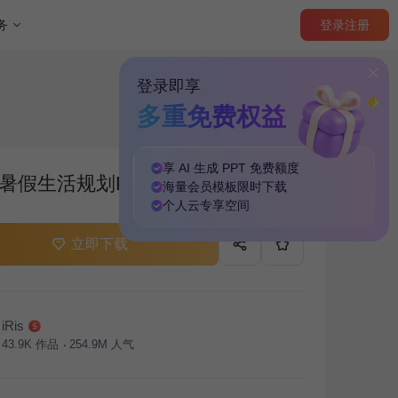
登录
注册
务
登录即享
多重免费权益
享 AI 生成 PPT
免费
额度
暑假生活规划PPT主题
海量
会员模板
限时下载
个人云
专享
空间
立即下载
iRis
43.9K
作品
254.9M
人气