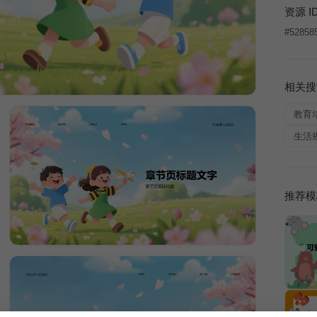
资源 I
#
52858
相关搜
教育
生活
推荐模