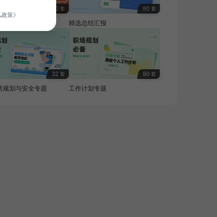
100
80
套
套
私政策》
费专题
精选总结汇报
32
80
套
套
活规划与安全专题
工作计划专题