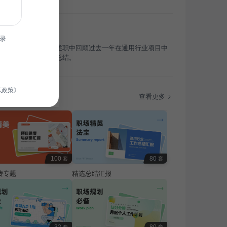
录
品经理，我将在年度述职中回顾过去一年在通用行业项目中
，并对竞聘述职进行总结。
私政策》
题
查看更多
100
80
套
套
费专题
精选总结汇报
套
套