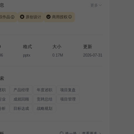
息
更多
权作品
原创设计
商用授权
由 iSlide 团队原创设计或已获得相关权利人授权，PPT 格
、模板（含预览图）受著作权法保护，著作权及相关权利归
所有。下载使用需遵循
版权声明
条款，禁止任何形式的转
D
格式
大小
更新
售或出租，未经投权许可任何人不得擅自转载和分发，否则
06
pptx
0.17M
2026-07-31
我国著作权法的相关规定承担相应法律责任。
索
述职
产品经理
年度述职
项目复盘
行业
成就回顾
竞聘总结
项目管理
分析
目标达成
战略规划
板
查看更多
换一换