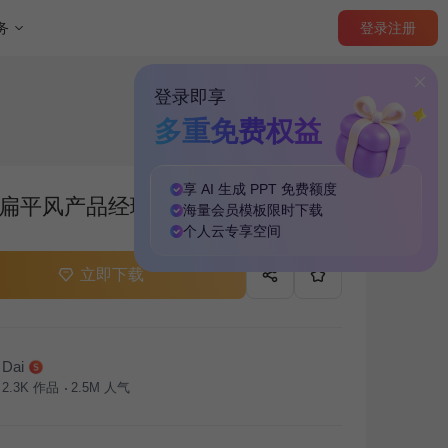
登录
注册
务
登录即享
多重免费权益
享 AI 生成 PPT
免费
额度
扁平风产品经理年度述职PPT主题
海量
会员模板
限时下载
个人云
专享
空间
立即下载
Dai
2.3K
作品
2.5M
人气