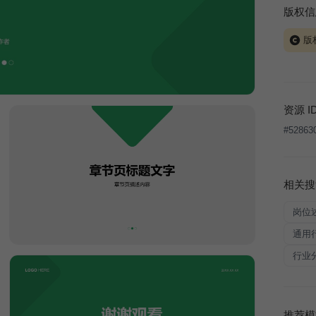
版权信
版
当前模板
式案例
本平台
资源 I
让、出
#
52863
将接照
相关搜
岗位
通用
行业
推荐模