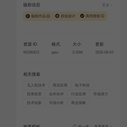
版权信息
更多
版权作品
原创设计
商用授权
当前模板由 iSlide 团队原创设计或已获得相关权利人授
权，PPT 格式案例、模板（含预览图）受著作权法保
护，著作权及相关权利归本平台所有。下载使用需遵循
资源 ID
格式
大小
更新
版权声明
条款，禁止任何形式的转让、出售或出租，未
#
5286923
pptx
0.50M
2026-08-03
经投权许可任何人不得擅自转载和分发，否则将接照我
国著作权法的相关规定承担相应法律责任。
相关搜索
无人机技术
商业应用
电子科技
投资前景
合作伙伴
行业应用
市场潜力
技术创新
市场分析
商业策略
推荐模板
查看更多
换一换