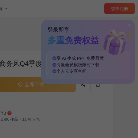
登录
注册
务
登录即享
多重免费权益
享 AI 生成 PPT
免费
额度
商务风Q4季度工作计划PPT主题
海量
会员模板
限时下载
个人云
专享
空间
立即下载
Yu
2.4K
作品
3.8M
人气