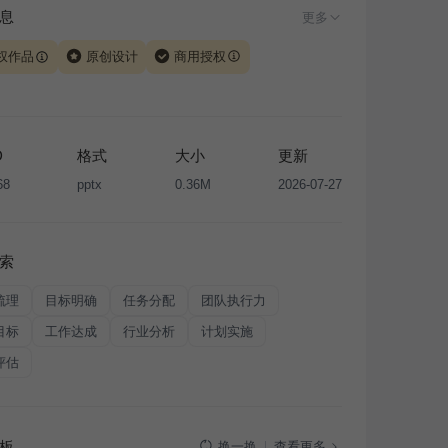
息
更多
权作品
原创设计
商用授权
由 iSlide 团队原创设计或已获得相关权利人授权，PPT 格
、模板（含预览图）受著作权法保护，著作权及相关权利归
所有。下载使用需遵循
版权声明
条款，禁止任何形式的转
D
格式
大小
更新
售或出租，未经投权许可任何人不得擅自转载和分发，否则
68
pptx
0.36M
2026-07-27
我国著作权法的相关规定承担相应法律责任。
索
梳理
目标明确
任务分配
团队执行力
目标
工作达成
行业分析
计划实施
评估
板
查看更多
换一换