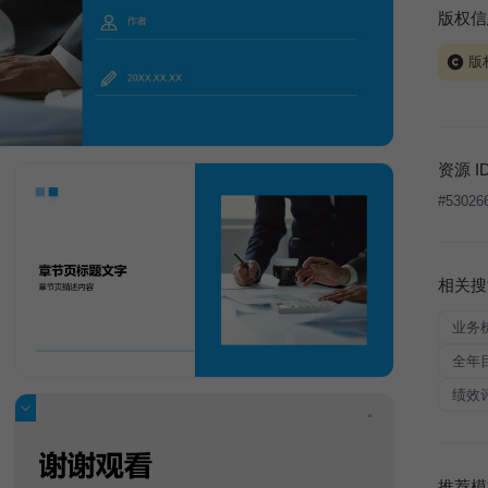
版权信
版
当前模板
式案例
本平台
资源 I
让、出
#
53026
将接照
相关搜
业务
全年
绩效
推荐模