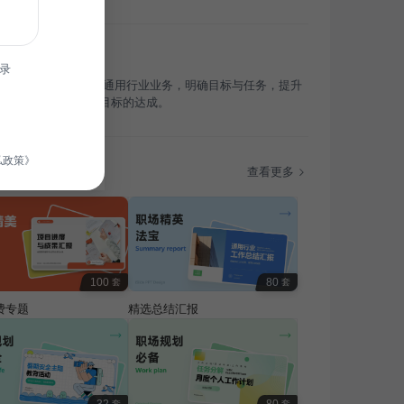
录
季度工作计划旨在梳理通用行业业务，明确目标与任务，提升
行力，确保全年工作目标的达成。
私政策》
题
查看更多
100
80
套
套
费专题
精选总结汇报
套
套