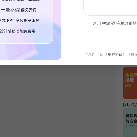
简介
新用户扫码即完成注册登
本Q4
团队执
登录即同意
《用户协议》
《隐
热门专
限时免