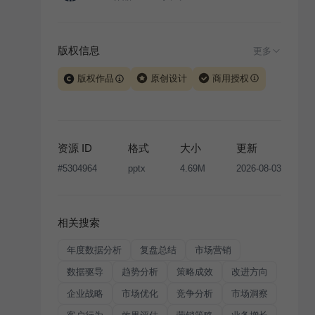
版权信息
更多
版权作品
原创设计
商用授权
当前模板由 iSlide 团队原创设计或已获得相关权利人授
权，PPT 格式案例、模板（含预览图）受著作权法保
护，著作权及相关权利归本平台所有。下载使用需遵循
资源 ID
格式
大小
更新
版权声明
条款，禁止任何形式的转让、出售或出租，未
#
5304964
pptx
4.69M
2026-08-03
经投权许可任何人不得擅自转载和分发，否则将接照我
国著作权法的相关规定承担相应法律责任。
相关搜索
年度数据分析
复盘总结
市场营销
数据驱导
趋势分析
策略成效
改进方向
企业战略
市场优化
竞争分析
市场洞察