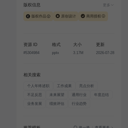
版权信息
更多
版权作品
原创设计
商用授权
当前模板由 iSlide 团队原创设计或已获得相关权利人授
权，PPT 格式案例、模板（含预览图）受著作权法保
护，著作权及相关权利归本平台所有。下载使用需遵循
资源 ID
格式
大小
更新
版权声明
条款，禁止任何形式的转让、出售或出租，未
#
5304984
pptx
3.17M
2026-07-28
经投权许可任何人不得擅自转载和分发，否则将接照我
国著作权法的相关规定承担相应法律责任。
相关搜索
个人年终述职
工作成果
亮点分析
不足反思
未来展望
通用行业
年度总结
业务发展
绩效评估
行业趋势
推荐模板
查看更多
换一换