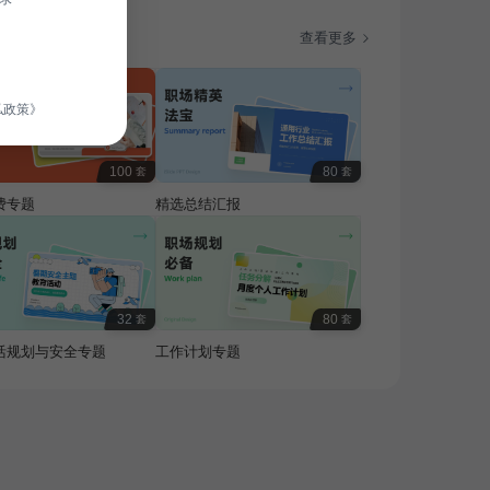
题
查看更多
私政策》
100
80
套
套
费专题
精选总结汇报
32
80
套
套
活规划与安全专题
工作计划专题