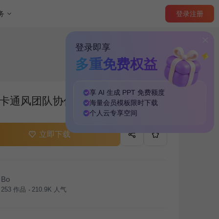
登录
注册
务
登录即享
多重免费权益
享 AI 生成 PPT
免费
额度
卡通风团队协作PPT
海量
会员模板
限时下载
个人云
专享
空间
立即下载
Bo
253
作品
210.9K
人气