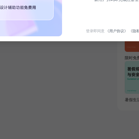
热门专
登录即同意
《用户协议》
《隐
限时免
暑假生