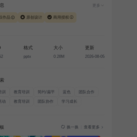
息
更多
权作品
原创设计
商用授权
由 iSlide 团队原创设计或已获得相关权利人授权，PPT 格
、模板（含预览图）受著作权法保护，著作权及相关权利归
所有。下载使用需遵循
版权声明
条款，禁止任何形式的转
D
格式
大小
更新
售或出租，未经投权许可任何人不得擅自转载和分发，否则
62
pptx
0.28M
2026-08-05
我国著作权法的相关规定承担相应法律责任。
索
培训
教育培训
简约/扁平
蓝色
团队合作
活动
教育培训
团队协作
学习成长
板
查看更多
换一换