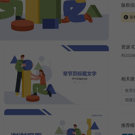
版权信
版
当前模板
式案例
本平台
资源 I
让、出
#
53324
将接照
相关搜
教育
团建
推荐模