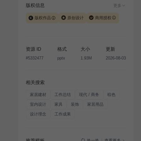
版权信息
更多
版权作品
原创设计
商用授权
当前模板由 iSlide 团队原创设计或已获得相关权利人授
权，PPT 格式案例、模板（含预览图）受著作权法保
护，著作权及相关权利归本平台所有。下载使用需遵循
资源 ID
格式
大小
更新
版权声明
条款，禁止任何形式的转让、出售或出租，未
#
5332477
pptx
1.93M
2026-08-03
经投权许可任何人不得擅自转载和分发，否则将接照我
国著作权法的相关规定承担相应法律责任。
相关搜索
家居建材
工作总结
现代 / 商务
棕色
室内设计
家具
装饰
家居用品
设计理念
工作成果
推荐模板
查看更多
换一换