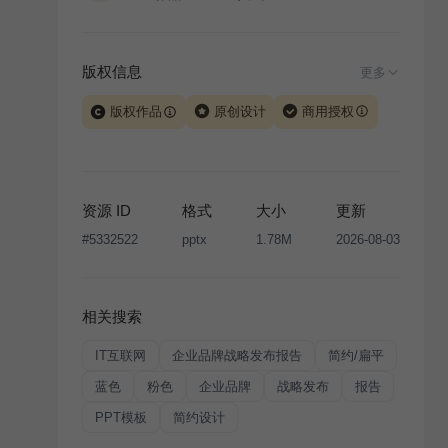
版权信息
更多
版权作品
原创设计
商用授权
当前模板由 iSlide 团队原创设计或已获得相关权利人授
权，PPT 格式案例、模板（含预览图）受著作权法保
护，著作权及相关权利归本平台所有。下载使用需遵循
资源 ID
格式
大小
更新
版权声明
条款，禁止任何形式的转让、出售或出租，未
#
5332522
pptx
1.78M
2026-08-03
经投权许可任何人不得擅自转载和分发，否则将接照我
国著作权法的相关规定承担相应法律责任。
相关搜索
IT互联网
企业品牌战略发布报告
简约/扁平
蓝色
粉色
企业品牌
战略发布
报告
PPT模板
简约设计