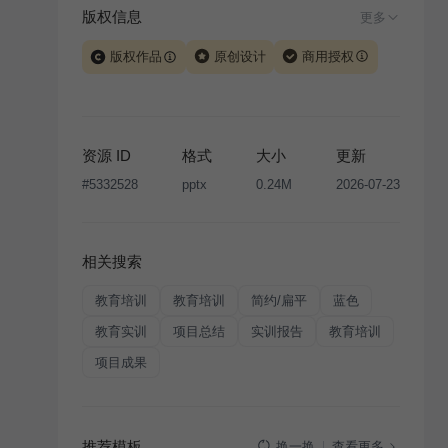
版权信息
更多
版权作品
原创设计
商用授权
当前模板由 iSlide 团队原创设计或已获得相关权利人授
权，PPT 格式案例、模板（含预览图）受著作权法保
护，著作权及相关权利归本平台所有。下载使用需遵循
资源 ID
格式
大小
更新
版权声明
条款，禁止任何形式的转让、出售或出租，未
#
5332528
pptx
0.24M
2026-07-23
经投权许可任何人不得擅自转载和分发，否则将接照我
国著作权法的相关规定承担相应法律责任。
相关搜索
教育培训
教育培训
简约/扁平
蓝色
教育实训
项目总结
实训报告
教育培训
项目成果
推荐模板
查看更多
换一换