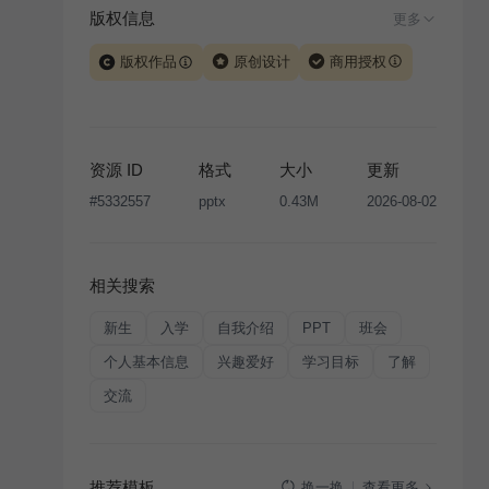
版权信息
更多
版权作品
原创设计
商用授权
当前模板由 iSlide 团队原创设计或已获得相关权利人授
权，PPT 格式案例、模板（含预览图）受著作权法保
护，著作权及相关权利归本平台所有。下载使用需遵循
资源 ID
格式
大小
更新
版权声明
条款，禁止任何形式的转让、出售或出租，未
#
5332557
pptx
0.43M
2026-08-02
经投权许可任何人不得擅自转载和分发，否则将接照我
国著作权法的相关规定承担相应法律责任。
相关搜索
新生
入学
自我介绍
PPT
班会
个人基本信息
兴趣爱好
学习目标
了解
交流
推荐模板
查看更多
换一换