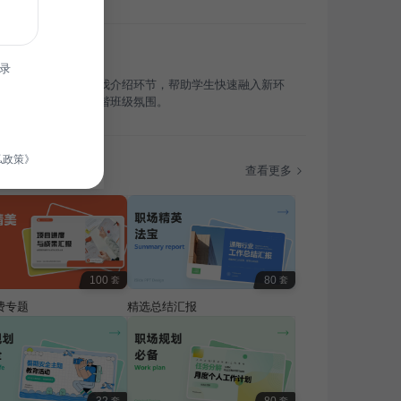
录
入学班会中，通过自我介绍环节，帮助学生快速融入新环
进彼此了解，营造和谐班级氛围。
私政策》
题
查看更多
100
80
套
套
费专题
精选总结汇报
套
套