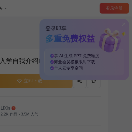
登录
注册
务
登录即享
多重免费权益
享 AI 生成 PPT
免费
额度
入学自我介绍PPT主题
海量
会员模板
限时下载
个人云
专享
空间
立即下载
LiXin
2.2K
作品
3.5M
人气