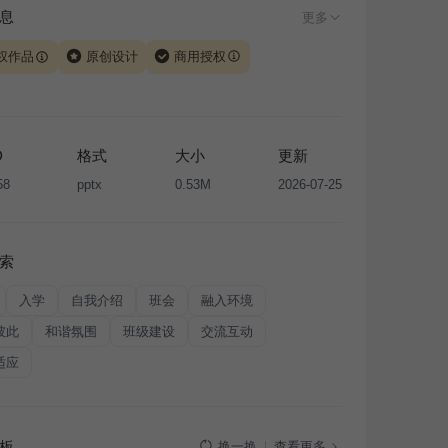
息
更多
权作品
原创设计
商用授权
由 iSlide 团队原创设计或已获得相关权利人授权，PPT 格
、模板（含预览图）受著作权法保护，著作权及相关权利归
所有。下载使用需遵循
版权声明
条款，禁止任何形式的转
D
格式
大小
更新
售或出租，未经投权许可任何人不得擅自转载和分发，否则
58
pptx
0.53M
2026-07-25
我国著作权法的相关规定承担相应法律责任。
索
入学
自我介绍
班会
融入环境
彼此
和谐氛围
班级建设
交流互动
适应
板
查看更多
换一换