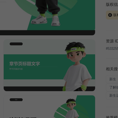
版权信
版
当前模板
式案例
本平台
资源 I
让、出
#
53325
将接照
相关搜
新生
了解
新生
推荐模