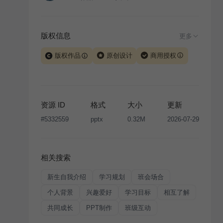
版权信息
更多
版权作品
原创设计
商用授权
当前模板由 iSlide 团队原创设计或已获得相关权利人授
权，PPT 格式案例、模板（含预览图）受著作权法保
护，著作权及相关权利归本平台所有。下载使用需遵循
资源 ID
格式
大小
更新
版权声明
条款，禁止任何形式的转让、出售或出租，未
#
5332559
pptx
0.32M
2026-07-29
经投权许可任何人不得擅自转载和分发，否则将接照我
国著作权法的相关规定承担相应法律责任。
相关搜索
新生自我介绍
学习规划
班会场合
个人背景
兴趣爱好
学习目标
相互了解
共同成长
PPT制作
班级互动