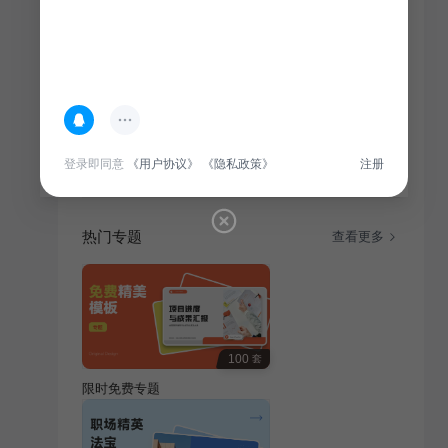
简介
此PPT旨在帮助新生进行自我介绍与学习规划，适用于
班会场合，内容涵盖个人背景、兴趣爱好、学习目标
等，旨在促进班级同学相互了解，共同成长。
登录即同意
《用户协议》
《隐私政策》
注册
热门专题
查看更多
100
套
限时免费专题