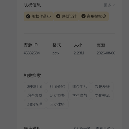
版权信息
更多
版权作品
原创设计
商用授权
当前模板由 iSlide 团队原创设计或已获得相关权利人授
权，PPT 格式案例、模板（含预览图）受著作权法保
护，著作权及相关权利归本平台所有。下载使用需遵循
资源 ID
格式
大小
更新
版权声明
条款，禁止任何形式的转让、出售或出租，未
#
5332584
pptx
2.23M
2026-08-06
经投权许可任何人不得擅自转载和分发，否则将接照我
国著作权法的相关规定承担相应法律责任。
相关搜索
校园社团
社团介绍
课余生活
兴趣爱好
综合素质
活动举办
学生参与
文化交流
组织管理
互动体验
推荐模板
查看更多
换一换