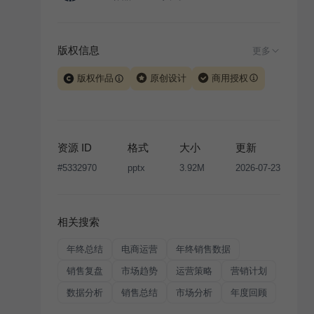
版权信息
更多
版权作品
原创设计
商用授权
当前模板由 iSlide 团队原创设计或已获得相关权利人授
权，PPT 格式案例、模板（含预览图）受著作权法保
护，著作权及相关权利归本平台所有。下载使用需遵循
资源 ID
格式
大小
更新
版权声明
条款，禁止任何形式的转让、出售或出租，未
#
5332970
pptx
3.92M
2026-07-23
经投权许可任何人不得擅自转载和分发，否则将接照我
国著作权法的相关规定承担相应法律责任。
相关搜索
年终总结
电商运营
年终销售数据
销售复盘
市场趋势
运营策略
营销计划
数据分析
销售总结
市场分析
年度回顾