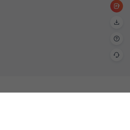
帮助
联系
使用指南
关于我们
功能教程
意见反馈
企业版
商务合作 biz@islide.cc