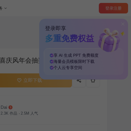
登录
注册
务
登录即享
多重免费权益
享 AI 生成 PPT
免费
额度
喜庆风年会抽奖游戏PPT
海量
会员模板
限时下载
个人云
专享
空间
立即下载
Dai
2.3K
作品
2.5M
人气