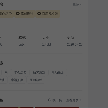
息
更多
权作品
原创设计
商用授权
由 iSlide 团队原创设计或已获得相关权利人授权，PPT 格
、模板（含预览图）受著作权法保护，著作权及相关权利归
所有。下载使用需遵循
版权声明
条款，禁止任何形式的转
D
格式
大小
更新
售或出租，未经投权许可任何人不得擅自转载和分发，否则
05
pptx
1.45M
2026-07-28
我国著作权法的相关规定承担相应法律责任。
索
马
年会庆典
抽奖游戏
活动策划
活动
幸运抽奖
互动游戏
板
查看更多
换一换