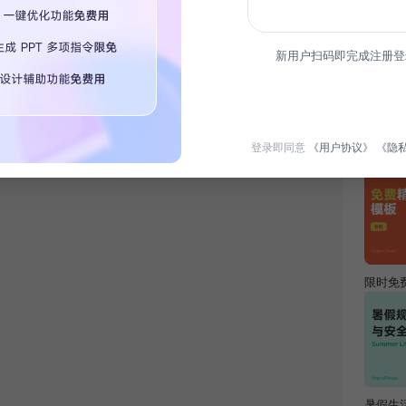
简介
新用户扫码即完成注册登
年会庆
与，打
热门专
登录即同意
《用户协议》
《隐
限时免
暑假生