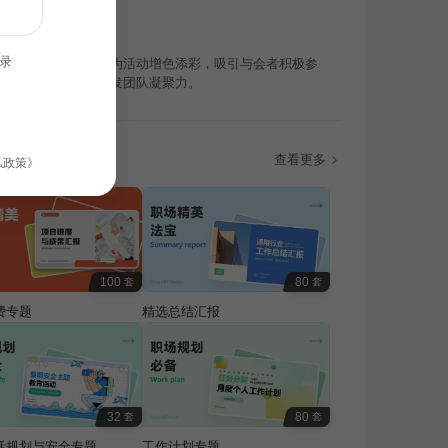
录
典上，趣味抽奖游戏为活动增色添彩，吸引与会者积极参
造欢乐互动氛围，激发团队凝聚力。
题
查看更多
私政策》
100
80
套
套
费专题
精选总结汇报
32
80
套
套
活规划与安全专题
工作计划专题