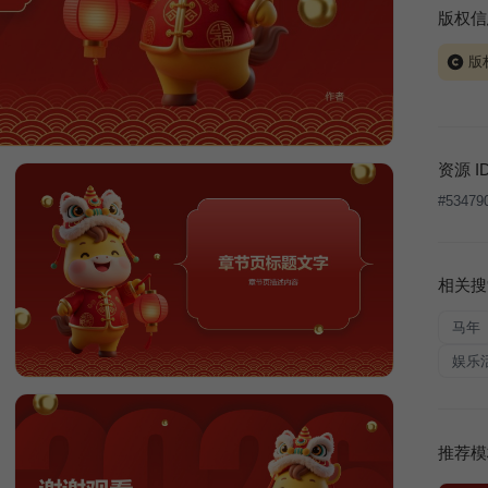
版权信
版
当前模板
式案例
本平台
资源 I
让、出
#
53479
将接照
相关搜
马年
娱乐
推荐模