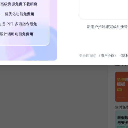
新用户扫码即完成注册登
简介
本模板
划，实
登录即同意
《用户协议》
《隐
热门专
限时免