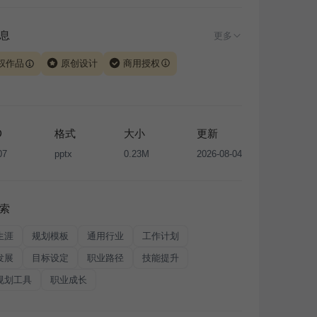
息
更多
权作品
原创设计
商用授权
由 iSlide 团队原创设计或已获得相关权利人授权，PPT 格
、模板（含预览图）受著作权法保护，著作权及相关权利归
所有。下载使用需遵循
版权声明
条款，禁止任何形式的转
D
格式
大小
更新
售或出租，未经投权许可任何人不得擅自转载和分发，否则
07
pptx
0.23M
2026-08-04
我国著作权法的相关规定承担相应法律责任。
索
生涯
规划模板
通用行业
工作计划
发展
目标设定
职业路径
技能提升
规划工具
职业成长