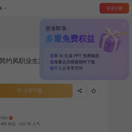
登录
注册
务
登录即享
多重免费权益
享 AI 生成 PPT
免费
额度
简约风职业生涯规划通用模板PPT
海量
会员模板
限时下载
个人云
专享
空间
立即下载
Hzt
485
作品
416.7K
人气