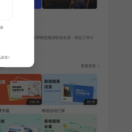
录
适用于通用行业，旨在帮助您规划职业生涯，制定工作计
现个人职业发展目标。
私政策》
题
查看更多
100
80
套
套
费专题
精选总结汇报