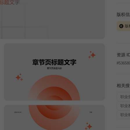
版权信
版
当前模板
式案例
本平台
资源 I
让、出
#
53658
将接照
相关搜
职业
职业
职业