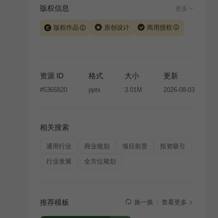
版权信息
更多
版权作品
原创设计
商用授权
当前模板由 iSlide 团队原创设计或已获得相关权利人授
权，PPT 格式案例、模板（含预览图）受著作权法保
护，著作权及相关权利归本平台所有。下载使用需遵循
资源 ID
格式
大小
更新
版权声明
条款，禁止任何形式的转让、出售或出租，未
#
5365820
pptx
3.01M
2026-08-03
经投权许可任何人不得擅自转载和分发，否则将接照我
国著作权法的相关规定承担相应法律责任。
相关搜索
通用行业
商业规划
项目前景
投资吸引
行业发展
全方位规划
推荐模板
查看更多
换一换