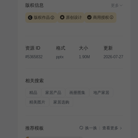
版权信息
更多
版权作品
原创设计
商用授权
当前模板由 iSlide 团队原创设计或已获得相关权利人授
权，PPT 格式案例、模板（含预览图）受著作权法保
护，著作权及相关权利归本平台所有。下载使用需遵循
资源 ID
格式
大小
更新
版权声明
条款，禁止任何形式的转让、出售或出租，未
#
5365832
pptx
1.90M
2026-07-27
经投权许可任何人不得擅自转载和分发，否则将接照我
国著作权法的相关规定承担相应法律责任。
相关搜索
精品
家居产品
画册图集
地产家居
精美图片
家居选购
推荐模板
查看更多
换一换