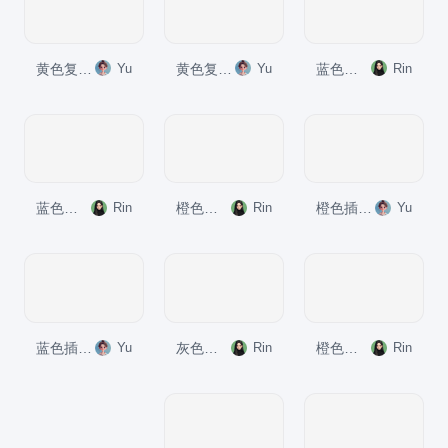
黄色复古读书笔记和平与战争培训课件PPT模板
Yu
黄色复古读书笔记安娜.卡列尼娜培训课件PPT模板
Yu
蓝色插画复古国风抱朴子构建道教神仙理论体系的巨著培训课件PPT模板
Rin
蓝色插画复古国风论衡中国历史上不朽的无神论著作培训课件PPT模板
Rin
橙色插画复古国风日知录中国近代思想启蒙的基石培训课件PPT模板
Rin
橙色插画复古国风名著导读西游记培训课件PPT模板
Yu
蓝色插画复古国风名著导读韩非子培训课件PPT模板
Yu
灰色插画复古国风名著导读水浒传培训课件PPT模板
Rin
橙色插画复古国风传习录宋明心学集大成之作培训课件PPT模板
Rin