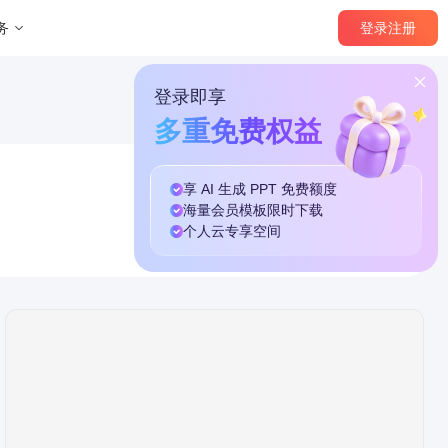
登录
注册
务
登录即享
多重免费权益
享 AI 生成 PPT
免费
额度
海量
会员模板
限时下载
个人云
专享
空间