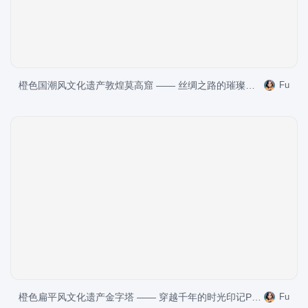
橙色国潮风文化遗产敦煌莫高窟 —— 丝绸之路的璀璨明珠PPT模板
Fu
橙色扁平风文化遗产金字塔 —— 穿越千年的时光印记PPT模板
Fu