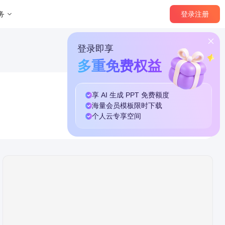
登录
注册
务
登录即享
多重免费权益
享 AI 生成 PPT
免费
额度
海量
会员模板
限时下载
个人云
专享
空间