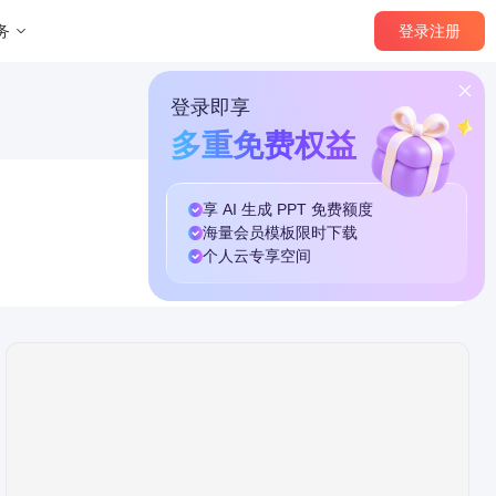
登录
注册
务
登录即享
多重免费权益
享 AI 生成 PPT
免费
额度
海量
会员模板
限时下载
个人云
专享
空间