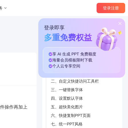
登录
注册
务
登录即享
多重免费权益
享 AI 生成 PPT
免费
额度
本篇目录
海量
会员模板
限时下载
个人云
专享
空间
一、F4键：重复上一步操作
二、自定义快捷访问工具栏
三、一键替换字体
四、设置默认字体
件操作再加上
五、超快美化图片
六、快捷复制PPT页面
七、统一PPT风格