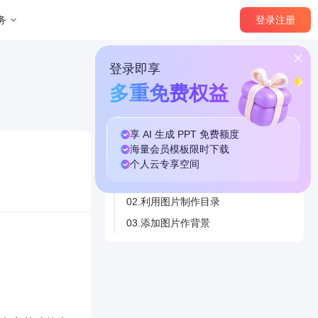
登录
注册
务
登录即享
多重免费权益
享 AI 生成 PPT
免费
额度
本篇目录
海量
会员模板
限时下载
个人云
专享
空间
01.利用色块制作目录
02.利用图片制作目录
03.添加图片作背景