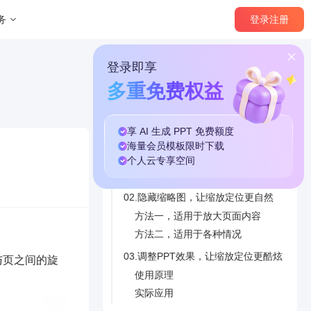
登录
注册
务
登录即享
多重免费权益
享 AI 生成 PPT
免费
额度
本篇目录
海量
会员模板
限时下载
个人云
专享
空间
01.缩放定位的基本原理
02.隐藏缩略图，让缩放定位更自然
方法一，适用于放大页面内容
方法二，适用于各种情况
03.调整PPT效果，让缩放定位更酷炫
与页之间的旋
使用原理
实际应用