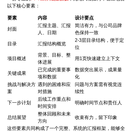
以下核心要素：
要素
内容
设计要点
汇报主题、汇报
简洁有力，与公司品牌
封面
人、日期
色保持一致
2-3层目录结构，便于定
目录
汇报结构概览
位
背景、目标、整
项目概述
用1页快速建立上下文
体进展
已完成的重要事
数据突出展示，成果量
关键成果
项和数据
化
挑战与解决方
遇到的困难和应
问题与方案需有视觉连
案
对措施
续性
后续工作重点和
下一步计划
明确时间节点和责任人
时间安排
整体回顾和未来
总结展望
收束有力，留下印象
方向
这些要素共同构成了一个完整、系统的汇报框架，能够全