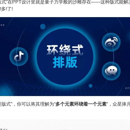
版式”在PPT设计里就是量子力学般的沙雕存在——这种版式能解
多!了!
型版式”，你可以将其理解为“
多个元素环绕着一个元素
”，众星捧