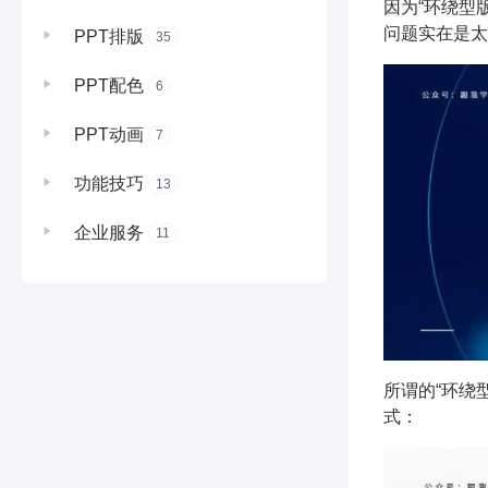
因为“环绕型
问题实在是太!
PPT排版
35
PPT配色
6
PPT动画
7
功能技巧
13
企业服务
11
所谓的“环绕
式：