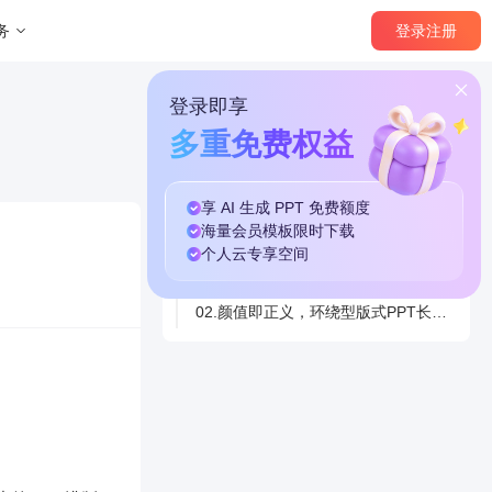
登录
注册
务
登录即享
多重免费权益
享 AI 生成 PPT
免费
额度
本篇目录
海量
会员模板
限时下载
个人云
专享
空间
01.只有你想不到，没有环绕型版式排不了的内容!
02.颜值即正义，环绕型版式PPT长得就是好看!