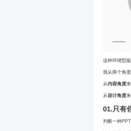
这种环绕型版
我从两个角度
从
内容角度
来
从
设计角度
来
01.只
判断一种PP