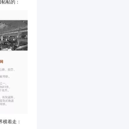
服帖帖的：
版界横着走：