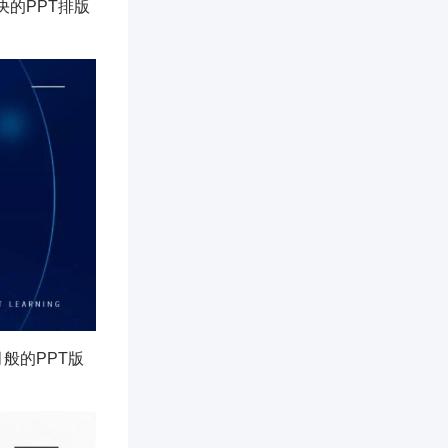
决的PPT排版
月般的PPT版