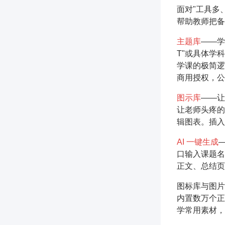
面对"工具多
帮助教师把备
主题库
——学
T"或具体学
学课的极简逻
商用授权，公
图示库
——让
让老师头疼的
辑图表。插入
AI 一键生成
—
口输入课题名
正文、总结页
图标库与图片
内置数万个正
学常用素材，