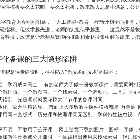
课件模板要么太花哨、要么太死板，改来改去总是不满意，公开
界数字教育大会刚刚闭幕，「人工智能+教育」行动计划全面推进
硬指标。但技术越先进，老师的负担似乎越重——这显然不是教
育科技，应该是让老师从繁琐的排版和素材搜集中解放出来，把
字化备课的三大隐形陷阱
进智慧课堂建设时，往往陷入"为技术而技术"的误区：
砌，学习成本高企： 有的老师为了做一份教学课件，需要同时打
个做排版、一个做图表、一个找素材、一个调动画。工具之间互
式错乱，光是调试就要花掉大半节课的备课时间。
质化，缺乏学科适配： 市面上大多数教学课件模板都是"万金油"
课用同一套版式，历史课和物理课毫无区别。学科特性被忽视，
。
权不明，不敢用于公开课： 网上随意下载的图片、图标、字体，
参加教学比赛或公开课时，一旦被指出使用未授权素材，轻则扣