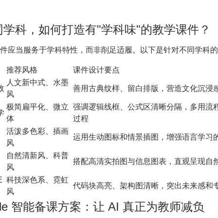
同学科，如何打造有"学科味"的教学课件？
件应当服务于学科特性，而非削足适履。以下是针对不同学科的
推荐风格
课件设计要点
人文新中式、水墨
政
善用古典纹样、留白排版，营造文化沉浸
风
极简扁平化、微立
强调逻辑线框、公式区清晰分隔，多用流
学
体
过程
活泼多色彩、插画
运用生动图标和情景插图，增强语言学习
风
自然清新风、科普
搭配高清实拍图与信息图表，直观呈现自
风
E
科技深色系、霓虹
代码块高亮、架构图清晰，突出未来感和
风
lide 智能备课方案：让 AI 真正为教师减负