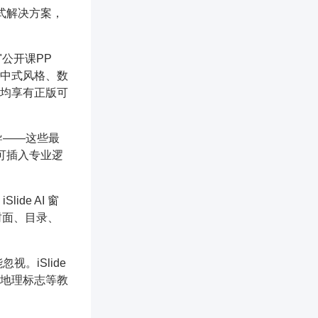
站式解决方案，
"公开课PP
新中式风格、数
均享有正版可
导——这些最
即可插入专业逻
de AI 窗
封面、目录、
。iSlide
地理标志等教