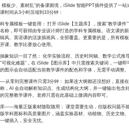
、模板少、素材乱"的备课困境，iSlide 智能PPT插件提供了一
课时间从3小时压缩到10分钟：
科专属模板一键套用： 打开 iSlide【主题库】，搜索"教学课件"
科名称，即可获得由专业设计师打造的学科专属模板。语文课的
辑风、英语课的活泼插画风，全部覆盖。更重要的是，所有模板
开课、教学比赛放心使用。
抽象知识一目了然： 化学实验流程、历史时间轴、数学公式推
"可视化难题"，在 iSlide【图示库】中只需搜索关键词，一键
的图示会自动适配当前教学课件的配色和字体，无需手动调整。
—从零到完整课件只需3分钟： 如果连大纲都还没想好，直接在 iSli
称，AI 会自动解析知识点、生成结构化大纲，并一键输出包含
的完整教学课件。老师只需在此基础上微调内容即可。
库——海量正版素材随取随用： 课堂需要生动，但版权问题不能忽视
版学科图标和高质量图片，涵盖实验器材、动植物、历史文物、
一键插入，安全无忧。