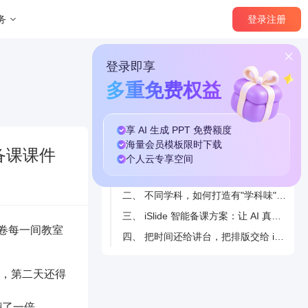
登录
注册
务
登录即享
多重免费权益
享 AI 生成 PPT
免费
额度
本篇目录
海量
会员模板
限时下载
备课课件
个人云
专享
空间
一、 数字化备课的三大隐形陷阱
二、 不同学科，如何打造有"学科味"的教学课件？
三、 iSlide 智能备课方案：让 AI 真正为教师减负
席卷每一间教室
四、 把时间还给讲台，把排版交给 iSlide
，第二天还得
翻了一倍。