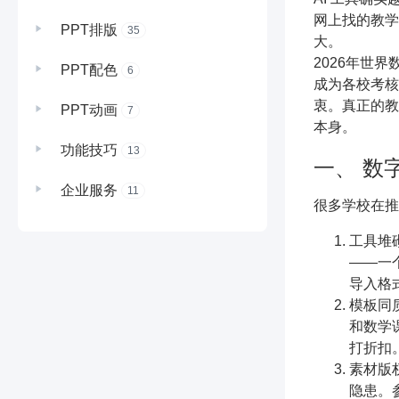
网上找的教学
PPT排版
35
大。
2026年世
PPT配色
6
成为各校考核
衷。真正的教
PPT动画
7
本身。
功能技巧
13
一、 数
企业服务
11
很多学校在推
工具堆
——一
导入格
模板同
和数学
打折扣
素材版
隐患。