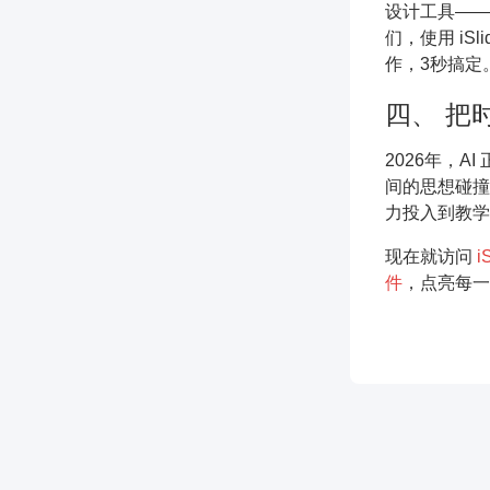
设计工具——
们，使用 iS
作，3秒搞定
四、 把时
2026年，
间的思想碰撞
力投入到教学
现在就访问
i
件
，点亮每一