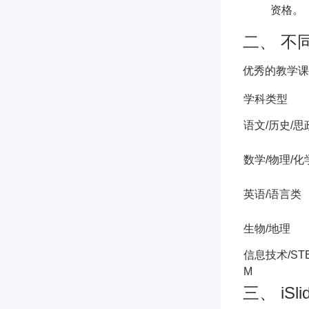
资格。
二、 不
优秀的教学课
学科类型
语文/历史/思
数学/物理/化
英语/语言类
生物/地理
信息技术/ST
M
三、 iS