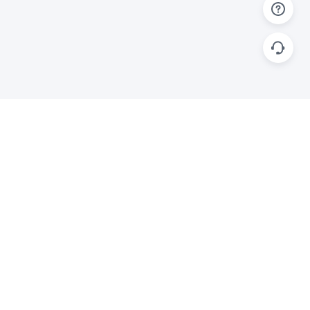
帮助
联系
使用指南
关于我们
功能教程
意见反馈
企业版
商务合作 biz@islide.cc
常见问题
咨询企业顾问