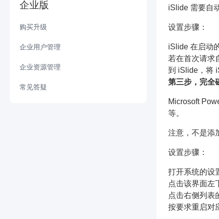
・
macOS 版导出图片
Windows导出功能
macOS其他工具
企业版
iSlide 需要
・
・
Windows 版环形裁剪
云空间无法上传素材，提示内存不足
・
该类型的Collection View（集合视图） 不支持从调度程序线程以外的线程对其...
・
设计工具中【对齐】-【对齐到对象】的功能逻辑
・
・
Windows 版时间缩放
macOS 版图表库
・
Windows 版色彩库
・
macOS 版另存为图片集文件
・
・
Windows 版导出图片
macOS 版 PPT 拼图
Windows其他工具
设置步骤：
购买升级
・
・
Windows 版矩阵布局
使用我的模板（Windows V8.0以上版本支持）
・
应用程序发生异常未知的软件异常(Oxe0434352)
・
如何在Office和WPS中取消iSlide加载项
・
macOS 版图标库
・
Windows 版图示库
・
Windows 版导出视频
・
Windows 版 PPT 拼图
・
・
Windows 版环形布局
使用统一字体/统一段落提示：“请求的图形已被锁定供选择”
iSlide 
企业用户管理
续费管理
・
未能加载文件或程序集...
・
版权声明
・
macOS 版图片库
・
Windows 版图表库
・
Windows 版导出字体
若在首次请求自
・
Windows 版 PPT 瘦身
・
・
macOS 版矩阵布局
统一字体功能操作疑问说明
・
・
・
订单管理
Windows 版插件设计工具不显示/点击设计工具功能无反应
企业未续费，个人还能使用 iSlide 吗？
企业资源管理
发票须知
・
日志提示“对路径xxx的访问被拒绝”
到 iSlide，将 
・
macOS 版插图库
・
Windows 版图标库
・
Windows 版另存为只读文件
・
Windows 版文件分析
第三步，完全
・
・
macOS 版矩阵裁剪
如何设置 iSlide AI 功能自启动及快捷键？
・
・
・
重置密码
日志报错“未能解析此远程名称”
企业版如何续费
・
・
・
如何卸载 iSlide ？
UID与内容ID的使用
申请发票后，一直未收到
常见答疑
我应该选用哪种账户类型
・
macOS 版案例库
・
Windows 版图片库
・
Windows 版另存为图片集文件
・
Windows 版 ZoomIt
・
macOS 版环形布局
Microsof
・
・
编辑账户
响应状态代码不指示成功：403（Forbidden）
・
・
・
运行iSlide安装包/启动iSlide程序提示需要输入管理员账号和密码
上架与下架管理
续费管理
・
・
・
加入企业后，账号原个人会员权益有效期如何处理？
如何获取企业会员商用授权证书
企业账号权益
・
Windows 版插图库
等。
・
Windows 版计时器
・
macOS 版环形裁剪
・
企业功能-用户管理
・
・
如何撤销iSlide功能应用的效果？
我的素材/企业素材的使用技巧
・
・
输入企业码后，未成功加入企业组
申请企业试用
注意，不是添加 i
・
macOS 版裁剪图片
・
・
在WPS中添加组件时提示“所选形状不符合规范”或上传模板时提示“拒绝访问”
企业功能-模版管理
・
企业版可以查看什么数据统计？
设置步骤：
・
【导入文档生成】导入字数及文件大小说明
・
用模板制作的内容，发布在企业公众号中是否侵权
打开系统的设置 
・
访问iSlide官网页面内容无法正常加载
・
视觉中国图片版权能在除PPT之外的地方使用？
点击该界面左
・
iSlide制作的PPT在未安装iSlide的设备上能否正常打开与播放？
点击右侧列表的左
・
如何获得商用授权使用许可协议
按要求重启对
・
统一字体/PPT拼图功能中，未显示xx字体
・
加企业顾问，掌握活动与增值福利