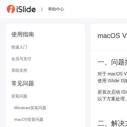
|
帮助中心
使用指南
macOS
快速入门
・
快速浏览iSlide界面及功能区
会员与支付
一、问题
・
下载/安装/登录iSlide
・
iSlide优惠码使用说明
系统支持
对于 macOS
・
初识iSlide
・
会员（专属资源）标识说明
使用 iSlide
・
安卓和iOS的支持
常见问题
・
如何查看已购买订单？
・
操作系统及Office要求
若首次启动 iS
安装问题
以下方案处理
・
iSlide账号登录设备限制说明
Windows安装问题
・
会员权益对比说明
・
加载项中 iSlide 显示‘已卸载’/COM加载项被禁用
macOS安装问题
二、解决
・
如何购买 iSlide 会员礼品卡？