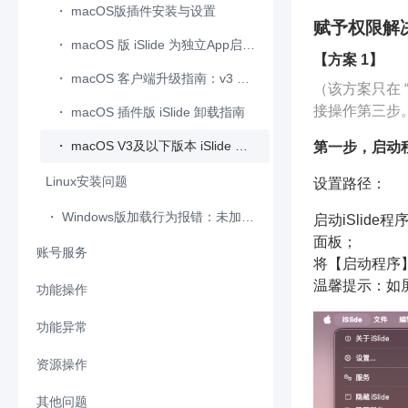
・
安装时提示“Another instance···”
・
macOS版插件安装与设置
・
课程兑换码使用说明
赋予权限解
・
点击安装包，不能运行，提示“请联系支持人员或代理商”
・
macOS 版 iSlide 为独立App启动使用
・
企业会员是否支持个人购买？
【方案 1】
・
Windows 下 WPS 的PPT演示/ 文字中菜单栏未显示 iSlide
・
macOS 客户端升级指南：v3 及以下独立客户端 → 8.4.0.pkg 插件版（加载方案、支持共存、登录限制与更新说明）
・
如何升级会员？
（该方案只在 
・
Windows 下 Office 的 PowerPoint/Word 菜单栏未显示iSlide
接操作第三步
・
macOS 插件版 iSlide 卸载指南
・
在 macOS 端完成支付后，iSlide会员存在延迟到账问题说明
・
MD5不匹配:dotnetbrowser.chromium.win-x86.net45是否重新下载？
・
macOS V3及以下版本 iSlide 启动使用需赋予相关权限
第一步，启动
・
iSlide会员兑换码使用说明
・
Windows 8及以上操作系统.NET异常导致iSlide安装及使用异常
Linux安装问题
设置路径：
・
发票申请指南
・
安装时报错：无法解析最新安装包信息
・
・
Windows版加载行为报错：未加载。用户已选择禁用宏
Linux版 iSlide，安装流程及加载说明
启动iSlide
面板；
・
安装时报错无法下载 https://api.islide.cc/download/...
・
Linux安装提示：WPS服务异常！
账号服务
将【启动程序】设置
・
安装时提示：注册失败，你可能无法正常使用iSlide
温馨提示：如
・
已是会员，登录后无法使用会员权益
功能操作
・
"iSlide Tools' has fired an exception. Click...
・
如何登录会员账号？
功能异常
Windows功能操作
・
安装后显示“实例方法的委托不能具有空this”
・
如何绑定微信/QQ等其他三方账号？
・
Windows 版操作另存为全图 PPT 后，页面依然可以选中文本框编辑？
资源操作
macOS功能操作
Windows功能异常
・
运行iSlide安装程序提示“注册文件丢失”
・
密码找回
・
如何关闭 / 开启智能参考线？
・
・
・
下载后的图示未包含图片？
macOS版，操作另存为全图PPT时支持的尺寸
浏览器内核异常和修复方案
其他问题
其他功能操作
macOS功能异常