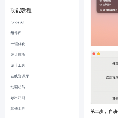
・
Windows 7操作系统.NET异常导致iSlide安装及使用异常
・
手机号/邮箱登录注册
・
如何关闭设计工具自动启动？
・
・
・
下载的模板资源，在普通视图下无法编辑或删除内容
macOS 版 iSlide 资源及功能使用流程
日志报错“基础连接已关闭”
・
・
・
iSlide 插件安装及功能教程
iSlide AI 指令功能启动使用说明
macOS 版自助申请发票提交时提示：type 不能为空
功能教程
・
Windows版，运行安装包时若提示“抽取：无法写入文件”
・
海外会员，如何登录使用？
・
智能图表编辑器中的“+/-”按钮不可用
・
・
下载素材时提示：当日下载已达上限
上传图片报错“Oops发生一个或多个错误”
・
・
iSlide 客户端是否需要在联网状态下才能使用？
设计工具启动说明
iSlide AI
・
iSlide 账号注销声明
・
设计工具窗口的宽度、位置及大小自定义操作说明
・
・
如何查找收藏、下载记录、上传的资源？
解析值<时遇到意外字符。路径"，行 0，位置 0
・
iSlide 插件桌面端功能对比说明
・
PPTAI - 一键换肤：主题标准化设计
组件库
・
如何查询已购买的会员有效期、订单记录以及课程记录？
・
如何使用一键换肤？
・
・
如何通过资源编号（资源ID）、关键词查找资源下载使用？
无法导出视频/导出过程报错
・
商务合作
・
PPTAI - 编辑 AI 生成的大纲/内容
・
・
更换小鹅通（iSlide课程）绑定的手机号说明
组件库使用教程
一键优化
・
iSlide AI 历史记录查询入口
・
・
PPT模板尺寸是否支持调整？
页面无法正常显示或浏览器无法弹出
・
报错“无法获取到所选幻灯片···”
・
PPTAI - 功能介绍（网页端）
・
账号合并
・
Windows 版统一字体
设计排版
・
Windows 版 iSlide 云空间功能使用说明
・
・
该资源当前版本不可用，请升级到最新版iSlide
设计工具开启【自动启动】后文档点击保存或不保存触发Office白屏并无法自动退出
・
如何修复 Microsoft Office ？
・
WordAI - WordAI功能介绍
・
原绑定手机号已注销，如何换绑新手机号？
・
Windows 版 PPT 诊断
・
・
Windows 版矩阵裁剪
模板标准化检测中提示“母版数量必须是1个”
设计工具
・
・
支持图示库、图表库下载新增保留源格式主题颜色选项说明
安装插件后，PPT页面出现两个设计工具弹窗
・
操作剪切板失败的相关错误/图示库插入失败
・
WordAI - 导出功能介绍
・
为什么默认联想账号登录？
・
Windows 版统一段落
・
・
Windows 版增删水印
操作矩阵布局时，形状/图片等位置顺序发生变化
・
・
iSlide插图库资源与形状的合并技巧说明
日志报错“此实现不是Windows平台FIPS验证的加密算法的一部分”
在线资源库
macOS设计工具
・
macOS 版 WPS 是否支持使用 iSlide ？
・
WordAI - 模板资源库
・
Windows 版 智能参考线
・
・
Windows 版控点调节
单页美化使用说明
・
・
资源库面板设置操作指南
无法将类型为“System.__ComObject”的 COM 对象强制转换为接口类型
・
・
PPT 拼图报错：参数无效
macOS 版设计工具
动画功能
Windows设计工具
macOS在线资源库
・
PPTAI - 功能介绍（桌面端）
・
Windows 版统一色彩
・
・
Windows 版取色器
云空间：上传单个资源不超过20M
・
iSlideTools.Client.WebBrowser.exe - 应用程序错误
・
如何体验 Windows 版 iSlide 最新功能？
・
・
・
Windows 版平滑过渡
Windows 版设计工具新增功能
macOS 版主题库
导出功能
Windows在线资源库
・
iSlideAI - 点数消耗规则
・
・
Windows 版智能选择
矩阵布局中，间距和角度设置负值说明
・
Windows 版 iSlide 浏览器内核异常解决方案
・
iSlide客户端语言设置
・
・
・
Windows 版补间
Windows 版设计工具
macOS 版色彩库
・
Windows 版案例库
其他工具
macOS导出功能
・
PPTAI - 导入大纲/文档生成PPT
第二步， 自动
・
・
Windows 版裁剪图片
统一色彩识别的主题色与PPT主题色不一致
・
日志报错：iSlideTools.Client.Device.Deviceinfo的类型...
・
PowerPoint/文档本身功能下拉菜单显示空白或无法点击
・
・
Windows 版序列化
macOS 版图示库
・
Windows 版主题库