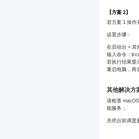
・
如何禁用 iSlide 客户端的【最近打开】记录显示？
・
企业会员是否能使用个人会员模板
【方案 2】
・
登录按钮显示“离线”
・
添加子账号，收不到邮件或邮件内容显示不全
若方案 1 操
・
导出或瘦身功能后，幻灯片字体发生变化
・
如何上传私有/公有素材？
设置步骤：
・
是否支持创建企业的PPT模板和素材，供员工选择和使用。
在启动台 > 其
输入命令：tccut
若执行结果显示“ Su
重启电脑，再尝试
其他解决方
请检查 mac
能服务；
关闭台前调度